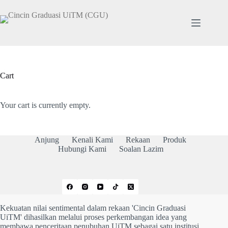
Skip
to
content
Cart
Your cart is currently empty.
Anjung
Kenali Kami
Rekaan
Produk
Hubungi Kami
Soalan Lazim
Kekuatan nilai sentimental dalam rekaan 'Cincin Graduasi
UiTM' dihasilkan melalui proses perkembangan idea yang
membawa penceritaan penubuhan UiTM sebagai satu institusi